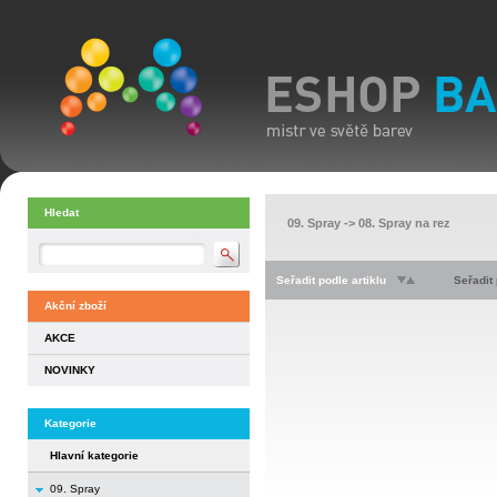
Hledat
09. Spray
->
08. Spray na rez
Seřadit podle artiklu
Seřadit
Akční zboží
AKCE
NOVINKY
Kategorie
Hlavní kategorie
09. Spray