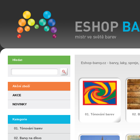
Hledat
Eshop-barvy.cz - barvy, laky, spreje,
Akční zboží
AKCE
NOVINKY
01. Tónování barev
02. 
Kategorie
01. Tónování barev
02. Barvy na dřevo