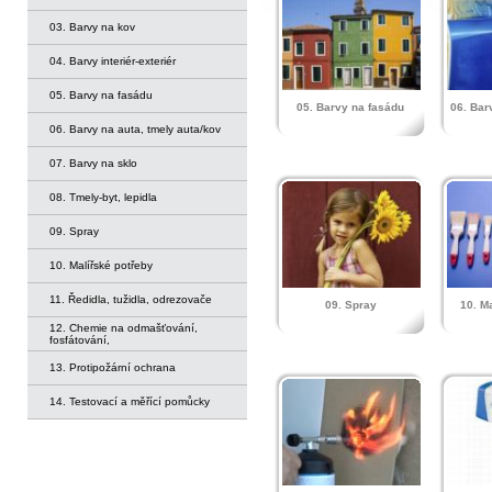
03. Barvy na kov
04. Barvy interiér-exteriér
05. Barvy na fasádu
05. Barvy na fasádu
06. Bar
06. Barvy na auta, tmely auta/kov
07. Barvy na sklo
08. Tmely-byt, lepidla
09. Spray
10. Malířské potřeby
11. Ředidla, tužidla, odrezovače
09. Spray
10. M
12. Chemie na odmašťování,
fosfátování,
13. Protipožární ochrana
14. Testovací a měřící pomůcky