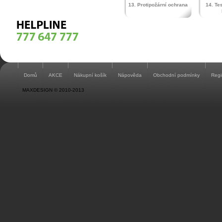
13. Protipožární ochrana
14. Te
Domů
AKCE
Nákupní košík
Nápověda
Obchodní podmínky
Regi
MAXDESIGN © 2010-2013