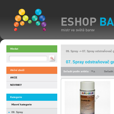
Hledat
09. Spray
->
07. Spray odstraňovač g
07. Spray odstraňovač gr
Akční zboží
Seřadit podle artiklu
Seřadit
AKCE
NOVINKY
Kategorie
Hlavní kategorie
09. Spray