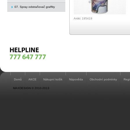
07. Spray odstraňovač graffity
Artikl: 195419
Domů
AKCE
Nákupní košík
Nápověda
Obchodní podmínky
Regi
MAXDESIGN © 2010-2013